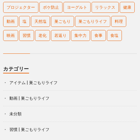
プロジェクター
ボケ防止
ヨーグルト
リラックス
健康
動画
塩
天然塩
巣ごもり
巣ごもりライフ
料理
映画
習慣
老化
若返り
集中力
食事
食塩
カテゴリー
アイテム | 巣ごもりライフ
動画 | 巣ごもりライフ
未分類
習慣 | 巣ごもりライフ