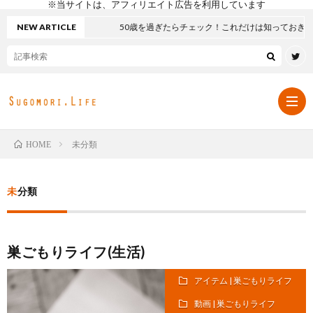
※当サイトは、アフィリエイト広告を利用しています
NEW ARTICLE
50歳を過ぎたらチェック！これだけは知っておきたい
未分類
HOME
定
未分類
番
習
巣ごもりライフ(生活)
ア
慣
動
アイテム | 巣ごもりライフ
イ
に
画
Amaz
動画 | 巣ごもりライフ