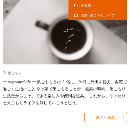
未分類
テ
役
ア
オ
習慣 | 巣ごもりライフ
ム
立
イ
ー
楽
つ
テ
デ
天
ム
ィ
ROO
オ
巣ごもり
ー sugomori life ー 巣ごもりとは？ 俗に、休日に外出を控え、自宅で
ブ
過ごす生活のこと 今は家で巣ごもることが、最高の時間。巣ごもり
生活だからこそ、できる楽しみや便利な道具。 これから、ゆったり
ッ
と巣ごもりライフを残していこうと思う。
ク
続きを読む