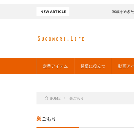
NEW ARTICLE
50歳を過ぎたらチ
定番アイテム
習慣に役立つ
動画ア
巣ごもり
HOME
巣ごもり