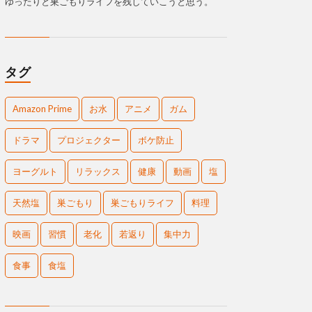
ゆったりと巣ごもりライフを残していこうと思う。
タグ
Amazon Prime
お水
アニメ
ガム
ドラマ
プロジェクター
ボケ防止
ヨーグルト
リラックス
健康
動画
塩
天然塩
巣ごもり
巣ごもりライフ
料理
映画
習慣
老化
若返り
集中力
食事
食塩