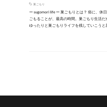
巣ごもり
ー sugomori life ー 巣ごもりとは？
ごもることが、最高の時間。巣ごもり生活だ
ゆったりと巣ごもりライフを残していこうと