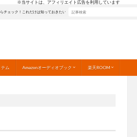
※当サイトは、アフィリエイト広告を利用しています
ェック！これだけは知っておきたい！健康と若返りの食事ガイド
イテム
Amazonオーディオブック
楽天ROOM
おすすめ100選
日用品
グルメ
ドリンク