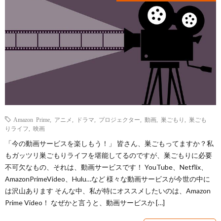
テ
役
ア
オ
ム
立
イ
ー
楽
つ
テ
デ
天
ム
ィ
ROO
オ
Amazon Prime
,
アニメ
,
ドラマ
,
プロジェクター
,
動画
,
巣ごもり
,
巣ごも
りライフ
,
映画
「今の動画サービスを楽しもう！」 皆さん、巣ごもってますか？私
ブ
もガッツリ巣ごもりライフを堪能してるのですが、巣ごもりに必要
不可欠なもの、それは、動画サービスです！ YouTube、Netflix、
ッ
AmazonPrimeVideo、Hulu…など 様々な動画サービスが今世の中に
は沢山あります そんな中、私が特にオススメしたいのは、Amazon
ク
Prime Video！ なぜかと言うと、動画サービスか […]