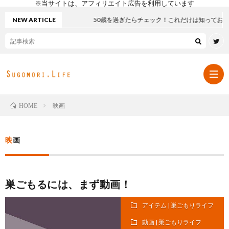
※当サイトは、アフィリエイト広告を利用しています
NEW ARTICLE
50歳を過ぎたらチェック！これだけは知っておきた
映画
HOME
定
映画
番
習
巣ごもるには、まず動画！
ア
慣
動
アイテム | 巣ごもりライフ
イ
に
画
Amaz
動画 | 巣ごもりライフ