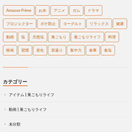
Amazon Prime
お水
アニメ
ガム
ドラマ
プロジェクター
ボケ防止
ヨーグルト
リラックス
健康
動画
塩
天然塩
巣ごもり
巣ごもりライフ
料理
映画
習慣
老化
若返り
集中力
食事
食塩
カテゴリー
アイテム | 巣ごもりライフ
動画 | 巣ごもりライフ
未分類